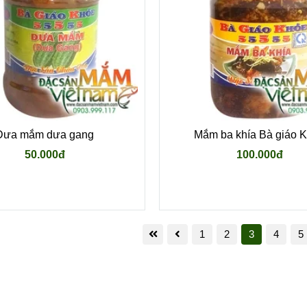
Dưa mắm dưa gang
Mắm ba khía Bà giáo 
50.000đ
100.000đ
1
2
3
4
5