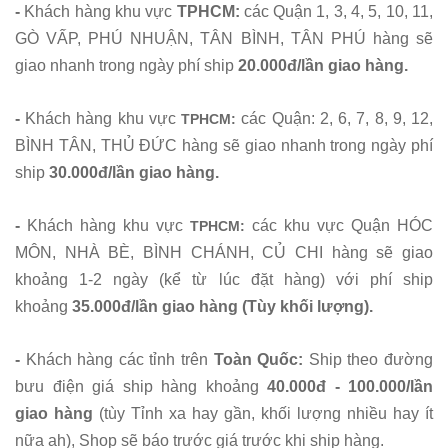
-
Khách hàng khu vực
TPHCM:
các Quận 1, 3, 4, 5, 10, 11,
GÒ VẤP, PHÚ NHUẬN, TÂN BÌNH, TÂN PHÚ hàng sẽ
giao nhanh trong ngày phí ship
20.000đ/lần giao hàng.
-
Khách hàng khu vực
các Quận: 2, 6, 7, 8, 9, 12,
TPHCM:
BÌNH TÂN, THỦ ĐỨC hàng sẽ giao nhanh trong ngày phí
ship
30.000đ/lần giao hàng.
-
Khách hàng khu vực
các khu vực Quận HÓC
TPHCM:
MÔN, NHÀ BÈ, BÌNH CHÁNH, CỦ CHI hàng sẽ giao
khoảng 1-2 ngày (kể từ lúc đặt hàng) với phí ship
khoảng
35.000đ/lần giao hàng (Tùy khối lượng).
-
Khách hàng các tỉnh trên
Toàn Quốc
:
Ship theo đường
bưu điện giá ship hàng khoảng
40.000đ - 100.000/lần
giao hàng
(tùy Tỉnh xa hay gần, khối lượng nhiều hay ít
nữa ah), Shop sẽ báo trước giá trước khi ship hàng.