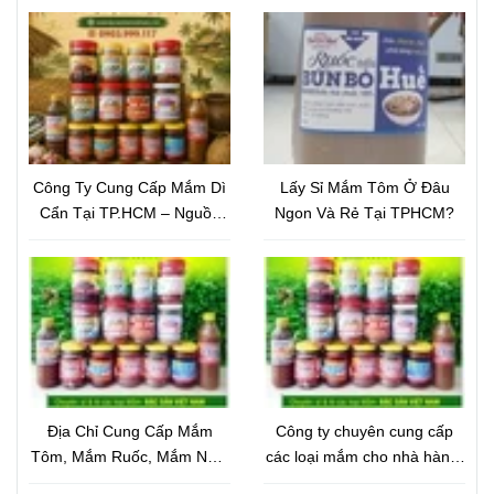
Công Ty Cung Cấp Mắm Dì
Lấy Sỉ Mắm Tôm Ở Đâu
Cẩn Tại TP.HCM – Nguồn
Ngon Và Rẻ Tại TPHCM?
Mắm Đặc Sản Chất Lượng,
Giá Tốt
Địa Chỉ Cung Cấp Mắm
Công ty chuyên cung cấp
Tôm, Mắm Ruốc, Mắm Nêm
các loại mắm cho nhà hàng,
Cho Nhà Hàng Uy Tín –
quán ăn