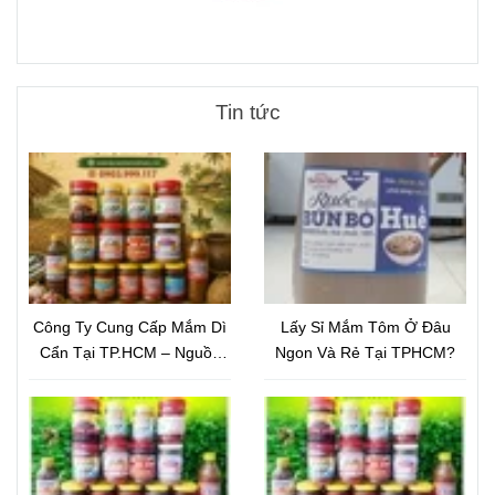
Tin tức
Công Ty Cung Cấp Mắm Dì
Lấy Sỉ Mắm Tôm Ở Đâu
Cẩn Tại TP.HCM – Nguồn
Ngon Và Rẻ Tại TPHCM?
Mắm Đặc Sản Chất Lượng,
Giá Tốt