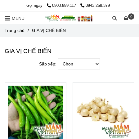
Gọi ngay
0903.999.117
0943.258.379
0
MENU
Trang chủ
/
GIA VỊ CHẾ BIẾN
GIA VỊ CHẾ BIẾN
Sắp xếp: