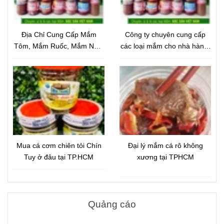
Địa Chỉ Cung Cấp Mắm
Công ty chuyên cung cấp
Tôm, Mắm Ruốc, Mắm Nêm
các loại mắm cho nhà hàng,
Cho Nhà Hàng Uy Tín –
quán ăn
Chất Lượng
Mua cá cơm chiên tỏi Chín
Đại lý mắm cá rô không
Tuy ở đâu tại TP.HCM
xương tại TPHCM
Quảng cáo