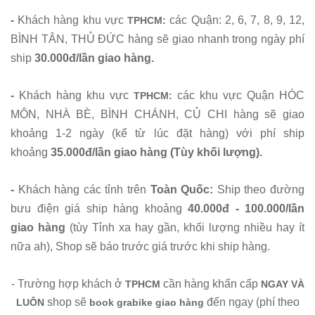
-
Khách hàng khu vực
các Quận: 2, 6, 7, 8, 9, 12,
TPHCM:
BÌNH TÂN, THỦ ĐỨC hàng sẽ giao nhanh trong ngày phí
ship
30.000đ/lần giao hàng.
-
Khách hàng khu vực
các khu vực Quận HÓC
TPHCM:
MÔN, NHÀ BÈ, BÌNH CHÁNH, CỦ CHI hàng sẽ giao
khoảng 1-2 ngày (kể từ lúc đặt hàng) với phí ship
khoảng
35.000đ/lần giao hàng (Tùy khối lượng).
-
Khách hàng các tỉnh trên
Toàn Quốc
:
Ship theo đường
bưu điện giá ship hàng khoảng
40.000đ - 100.000/lần
giao hàng
(tùy Tỉnh xa hay gần, khối lượng nhiều hay ít
nữa ah), Shop sẽ báo trước giá trước khi ship hàng.
- Trường hợp khách ở
cần hàng khẩn cấp
TPHCM
NGAY VÀ
shop sẽ
đến ngay (phí theo
LUÔN
book grabike giao hàng