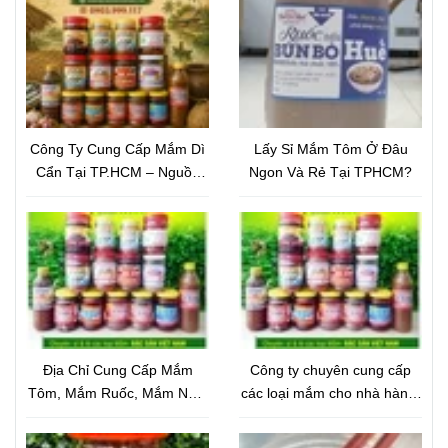
Công Ty Cung Cấp Mắm Dì
Lấy Sỉ Mắm Tôm Ở Đâu
Cẩn Tại TP.HCM – Nguồn
Ngon Và Rẻ Tại TPHCM?
Mắm Đặc Sản Chất Lượng,
Giá Tốt
Địa Chỉ Cung Cấp Mắm
Công ty chuyên cung cấp
Tôm, Mắm Ruốc, Mắm Nêm
các loại mắm cho nhà hàng,
Cho Nhà Hàng Uy Tín –
quán ăn
Chất Lượng