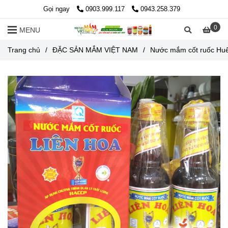
Gọi ngay
0903.999.117
0943.258.379
0
MENU
Trang chủ
/
ĐẶC SẢN MẮM VIỆT NAM
/
Nước mắm cốt ruốc Huế 