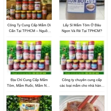
Công Ty Cung Cấp Mắm Dì
Lấy Sỉ Mắm Tôm Ở Đâu
Cẩn Tại TP.HCM – Nguồn
Ngon Và Rẻ Tại TPHCM?
Mắm Đặc Sản Chất Lượng,
Giá Tốt
Địa Chỉ Cung Cấp Mắm
Công ty chuyên cung cấp
Tôm, Mắm Ruốc, Mắm Nêm
các loại mắm cho nhà hàng,
Cho Nhà Hàng Uy Tín –
quán ăn
Chất Lượng